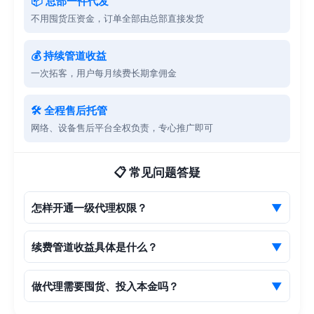
📦 总部一件代发
不用囤货压资金，订单全部由总部直接发货
💰 持续管道收益
一次拓客，用户每月续费长期拿佣金
🛠 全程售后托管
网络、设备售后平台全权负责，专心推广即可
📋 常见问题答疑
怎样开通一级代理权限？
▼
注册账号填写推荐码123456，完成实名认证即可开通，解
锁50%-70%阶梯佣金权益。
续费管道收益具体是什么？
▼
用户首次购买你赚取销售提成，后续每月流量充值续费，
你都可以持续拿到分成，属于长久被动收入。
做代理需要囤货、投入本金吗？
▼
全程无需囤货、没有硬性资金投入，零成本起步，适合兼