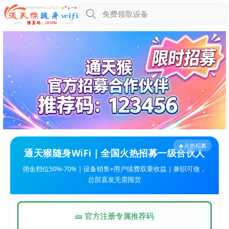
免费领取设备
🔥火热招募
通天猴随身WiFi｜全国火热招募一级合伙人
佣金档位50%-70% | 设备销售+用户续费双重收益 | 兼职可做，
总部直发无需囤货
🎫 官方注册专属推荐码